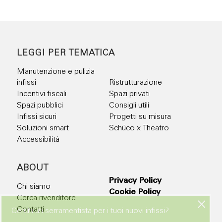
LEGGI PER TEMATICA
Manutenzione e pulizia
infissi
Ristrutturazione
Incentivi fiscali
Spazi privati
Spazi pubblici
Consigli utili
Infissi sicuri
Progetti su misura
Soluzioni smart
Schüco x Theatro
Accessibilità
ABOUT
Privacy Policy
Chi siamo
Cookie Policy
Cerca rivenditore
Contatti
Cerchi un serramentista per i tuoi nuovi infissi?