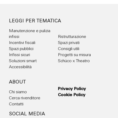
LEGGI PER TEMATICA
Manutenzione e pulizia
infissi
Ristrutturazione
Incentivi fiscali
Spazi privati
Spazi pubblici
Consigli utili
Infissi sicuri
Progetti su misura
Soluzioni smart
Schüco x Theatro
Accessibilità
ABOUT
Privacy Policy
Chi siamo
Cookie Policy
Cerca rivenditore
Contatti
Cerchi un serramentista per i tuoi nuovi infissi?
SOCIAL MEDIA