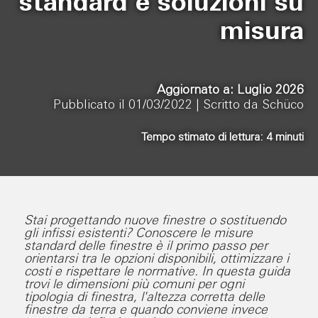
standard e soluzioni su
misura
Aggiornato a: Luglio 2026
Pubblicato il 01/03/2022 |
Scritto da Schüco
Tempo stimato di lettura:
4
minuti
Stai progettando nuove finestre o sostituendo
gli infissi esistenti? Conoscere le misure
standard delle finestre è il primo passo per
orientarsi tra le opzioni disponibili, ottimizzare i
costi e rispettare le normative. In questa guida
trovi le dimensioni più comuni per ogni
tipologia di finestra, l'altezza corretta delle
finestre da terra e quando conviene invece