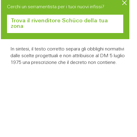
locale abitabile, la superficie finestrata deve essere
Cerchi un serramentista per i tuoi nuovi infissi?
almeno pari a 1/8 della superficie del pavimento.
Questo rapporto contribuisce a determinare le
Trova il rivenditore Schüco della tua
dimensioni minime delle aperture necessarie a
zona
garantire un’adeguata illuminazione e ventilazione
naturale.
In sintesi, il testo corretto separa gli obblighi normativi
dalle scelte progettuali e non attribuisce al DM 5 luglio
1975 una prescrizione che il decreto non contiene.
Quando le misure standard
non bastano: i vantaggi
delle finestre su misura