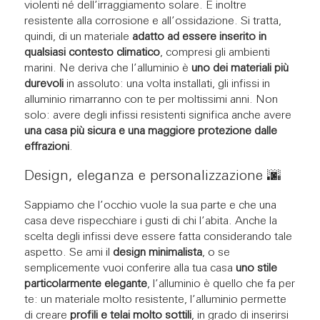
violenti né dell’irraggiamento solare. È inoltre
resistente alla corrosione e all’ossidazione. Si tratta,
quindi, di un materiale
adatto ad essere inserito in
qualsiasi contesto climatico
, compresi gli ambienti
marini. Ne deriva che l’alluminio è
uno dei materiali più
durevoli
in assoluto: una volta installati, gli infissi in
alluminio rimarranno con te per moltissimi anni. Non
solo: avere degli infissi resistenti significa anche avere
una casa più sicura e una maggiore protezione dalle
effrazioni
.
Design, eleganza e personalizzazione ​🌆​
Sappiamo che l’occhio vuole la sua parte e che una
casa deve rispecchiare i gusti di chi l’abita. Anche la
scelta degli infissi deve essere fatta considerando tale
aspetto. Se ami il
design minimalista
, o se
semplicemente vuoi conferire alla tua casa
uno stile
particolarmente elegante
, l’alluminio è quello che fa per
te: un materiale molto resistente, l’alluminio permette
di creare
profili e telai molto sottili
, in grado di inserirsi