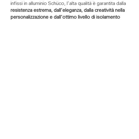
infissi in alluminio Schüco, l’alta qualità è garantita dalla
resistenza estrema, dall’eleganza, dalla creatività nella
personalizzazione e dall’ottimo livello di isolamento
termico
.
Cominciamo dal fattore
sicurezza
: quando si parla di
sicurezza in materia di infissi, bisogna valutare la
certificazione RC (Resistance Class)
, che indica il grado
di antieffrazione stabilito da criteri comuni dell’Unione
Europea. Più alta è la classe di RC dell’infisso,
maggiore è il tempo che impiega un ladro a forzarlo, in
base anche agli strumenti che utilizza. Il livello minimo
consigliato dalle autorità per tutelarsi dalle effrazioni è
RC2. Con alcuni sistemi in alluminio Schüco è possibile
raggiungere fino alla classe di protezione
RC4, per
offrirti la massima sicurezza
. Non è tutto: è possibile
dotare i serramenti Schüco di
appositi sensori a
scomparsa
collegati al sistema di allarme, che ti
permettono di sapere in ogni momento se le finestre
sono aperte o chiuse.