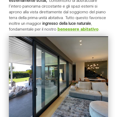
estremamente sottili,
consentono di abbracciare
l’intero panorama circostante e gli spazi esterni si
aprono alla vista direttamente dal soggiorno del piano
terra della prima unità abitativa. Tutto questo favorisce
inoltre un maggior
ingresso della luce naturale
,
fondamentale per il nostro
benessere abitativo
.