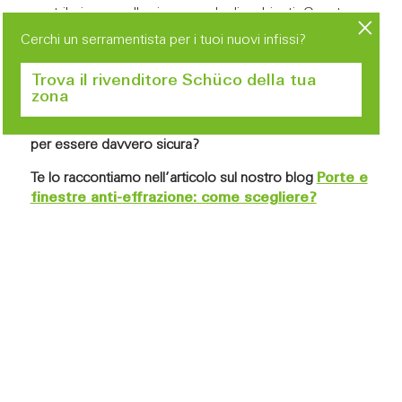
contribuiscono alla sicurezza degli ambienti. Questa
scelta ha permesso di dare spazio alle preferenze
Cerchi un serramentista per i tuoi nuovi infissi?
personali dei proprietari, facilitando un armonioso
abbinamento estetico con gli altri infissi in alluminio
Trova il rivenditore Schüco della tua
Schüco.
zona
Quali sono le caratteristiche che deve avere una porta
per essere davvero sicura?
Te lo raccontiamo nell’articolo sul nostro blog
Porte e
finestre anti-effrazione: come scegliere?
🪟 Infissi alzanti-scorrevoli Schüco ASE
60