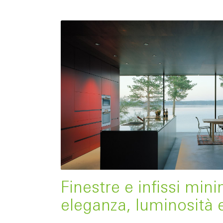
Finestre e infissi mini
eleganza, luminosità 