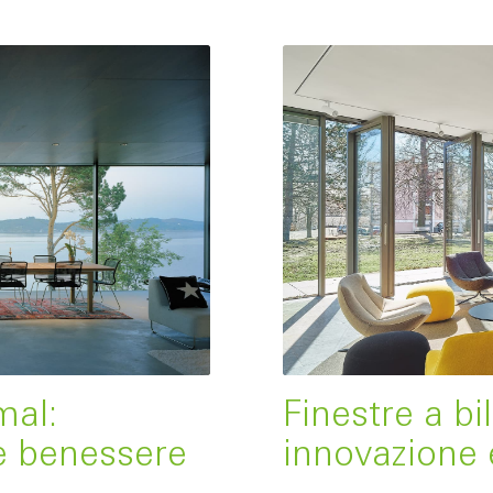
mal:
Finestre a bil
e benessere
innovazione 