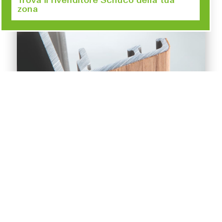
Trova il rivenditore Schüco della tua
zona
Se vuoi dare un tocco classico, puoi scegliere di
rivestire i tuoi infissi in alluminio con del vero legno
. In
Schüco abbiamo studiato una soluzione in cui
tecnologia e design si incontrano, si chiama
Schüco
Smart Wood
.