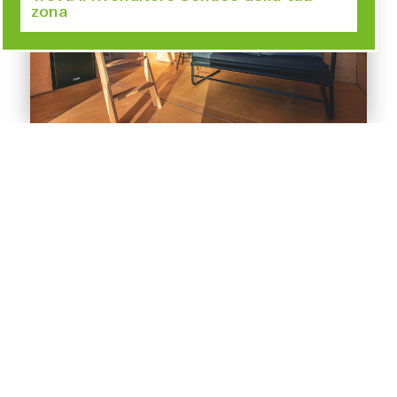
zona
Janka Riedel
: Il mio obiettivo era quello di costruire la
Tiny House da sola, e sono riuscita a farlo con l’aiuto di
alcuni colleghi e delle loro officine.
Tutti i componenti
sono stati prefabbricati in Germania e poi assemblati in
loco in Portogallo
.
Per la costruzione ho scelto un sistema di
pannelli
sandwich in legno
, con le aperture per porte e finestre
già installate.
Il design degli
interni
, ad esempio il piano notte, i mobili
e i contenitori multifunzionali e la cucina, sono stati
progettati su misura
per gli spazi ridotti della casa.