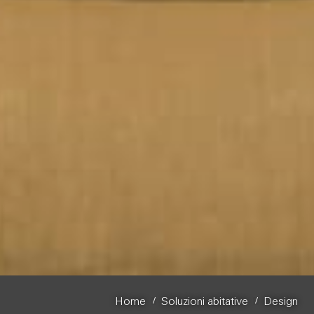
/
/
Home
Soluzioni abitative
Design