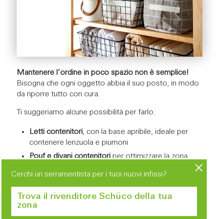
Mantenere l’ordine in poco spazio non è semplice!
Bisogna che ogni oggetto abbia il suo posto, in modo
da riporre tutto con cura.
Ti suggeriamo alcune possibilità per farlo:
Letti contenitori
, con la base apribile, ideale per
contenere lenzuola e piumoni
Pouf e divani contenitori
per ottimizzare la zona
giorno
Cerchi un serramentista per i tuoi nuovi infissi?
Organizer
per l’armadio, per il bagno e per
l’ingresso, perfetti per contenere in modo ordinato
Trova il rivenditore Schüco della tua
abiti, trucchi, scarpe e ombrelli
zona