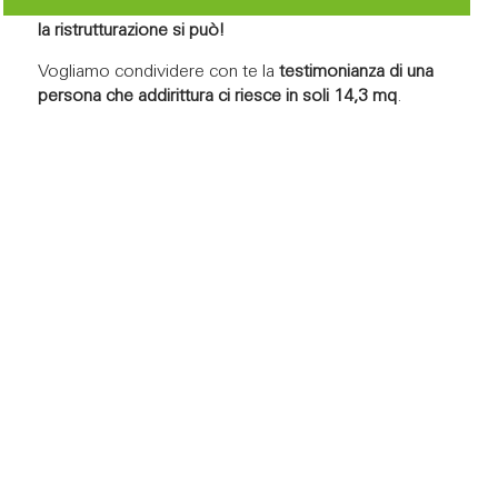
Ottimizzare l’organizzazione degli ambienti anche senza
la ristrutturazione si può!
Vogliamo condividere con te la
testimonianza di una
persona che addirittura ci riesce in soli 14,3 mq
.
Leggi la sua intervista
Vivere bene in poco spazio: il
segreto?
Ottimizzare gli spazi in una
casa piccola grazie alle
finestre