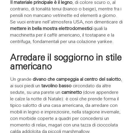
Il materiale principale è il legno
, di colore scuro o, al
contrario, di tonalità tenui (bianco o beige), mentre fra i
pensili non mancano vetrinette ed elementi a giorno.
Se vuoi entrare nell’atmosfera USA, non dimenticare di
mettere in bella mostra elettrodomestici
quali la
macchinetta per il caffè americano, il tostapane e la
centrifuga, fondamentali per una colazione yankee.
Arredare il soggiorno in stile
americano
Un grande
divano che campeggia al centro del salotto
,
ai suoi piedi un
tavolino basso
circondato da altre
sedute, su una parete un
caminetto
(dove appendere
le calze la notte di Natale): è così che prende forma il
tipico salotto di una casa americana, da arredare con
mobili in legno e impreziosire, nella stagione invernale,
con morbide coperte a quadri per concedersi un
momento di relax, magari con una tazza di cioccolata
calda addolcita da piccoli marshmallow.