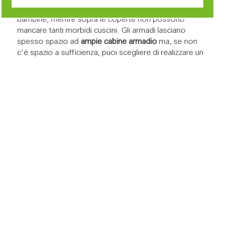
mezza
persino nelle camere dei bambini e delle
bambine, mentre sopra le coperte non possono
mancare tanti morbidi cuscini. Gli armadi lasciano
spesso spazio ad
ampie cabine armadio
ma, se non
c’è spazio a sufficienza, puoi scegliere di realizzare un
armadio in legno, dalle nuance chiare.
I dettagli contano: infissi
delle case americane