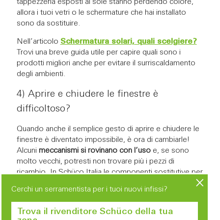
tappezzeria esposti al sole stanno perdendo colore,
allora i tuoi vetri o le schermature che hai installato
sono da sostituire.
Nell’articolo
Schermatura solari, quali scelgiere?
Trovi una breve guida utile per capire quali sono i
prodotti migliori anche per evitare il surriscaldamento
degli ambienti.
4) Aprire e chiudere le finestre è
difficoltoso?
Quando anche il semplice gesto di aprire e chiudere le
finestre è diventato impossibile, è ora di cambiarle!
Alcuni
meccanismi si rovinano con l’uso
e, se sono
molto vecchi, potresti non trovare più i pezzi di
ricambio. In Schüco Italia le componenti sostitutive per
i nostri sistemi in alluminio rimangono a disposizione
Cerchi un serramentista per i tuoi nuovi infissi?
per moltissimi anni, proprio per venire incontro a
questa esigenza.
Trova il rivenditore Schüco della tua