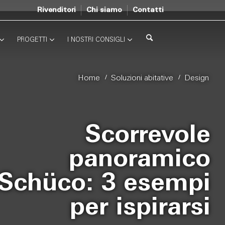
Rivenditori
Chi siamo
Contatti
PROGETTI
I NOSTRI CONSIGLI
/
/
Home
Soluzioni abitative
Design
Scorrevole
panoramico
Schüco: 3 esempi
per ispirarsi