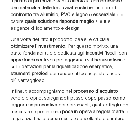
Il
punto di partenza
è senza dubbio la
comprensione
dei materiali
e delle loro caratteristiche
: un corretto
confronto tra alluminio, PVC e legno
è
essenziale
per
capire
quale soluzione risponde meglio
alle tue
esigenze di isolamento e design.
Una volta definito il prodotto ideale, è cruciale
ottimizzare l’investimento
. Per questo motivo, una
parte fondamentale è dedicata
agli
incentivi fiscali
, con
approfondimenti
sempre aggiornati sul
bonus infissi
e
sulle
detrazioni per la riqualificazione energetica
,
strumenti preziosi
per rendere il tuo acquisto ancora
più vantaggioso.
Infine, ti accompagniamo nel
processo d’acquisto
vero e proprio, spiegandoti passo dopo passo
come
leggere un preventivo
per serramenti, quali dettagli non
trascurare e perché una
posa in opera a regola d’arte
è
la garanzia finale per un risultato eccellente e duraturo.