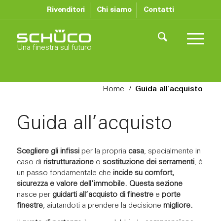
Rivenditori
Chi siamo
Contatti
Una finestra sul futuro
/
Home
Guida all'acquisto
Guida all’acquisto
Scegliere gli infissi
per la propria
casa
, specialmente in
caso di
ristrutturazione
o
sostituzione dei serramenti
, è
un passo fondamentale che
incide su comfort,
sicurezza e valore dell’immobile.
Questa sezione
nasce per
guidarti
all’
acquisto di finestre
e
porte
finestre
, aiutandoti a prendere la decisione
migliore.