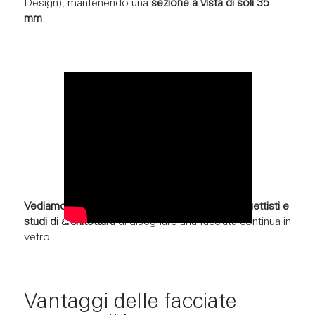
Design), mantenendo una
sezione a vista di soli 35
mm
.
Vediamo insieme quali sono i vantaggi per progettisti e
studi di architettura
di disegnare una facciata continua in
vetro.
Vantaggi delle facciate