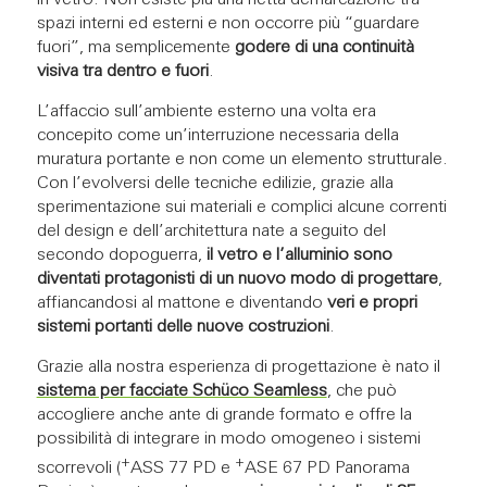
in vetro. Non esiste più una netta demarcazione tra
spazi interni ed esterni e non occorre più “guardare
fuori”, ma semplicemente
godere di una continuità
visiva tra dentro e fuori
.
L’affaccio sull’ambiente esterno una volta era
concepito come un’interruzione necessaria della
muratura portante e non come un elemento strutturale.
Con l’evolversi delle tecniche edilizie, grazie alla
sperimentazione sui materiali e complici alcune correnti
del design e dell’architettura nate a seguito del
secondo dopoguerra,
il vetro e l’alluminio sono
diventati protagonisti di un nuovo modo di progettare
,
affiancandosi al mattone e diventando
veri e propri
sistemi portanti delle nuove costruzioni
.
Grazie alla nostra esperienza di progettazione è nato il
sistema per facciate Schüco Seamless
, che può
accogliere anche ante di grande formato e offre la
possibilità di integrare in modo omogeneo i sistemi
+
+
scorrevoli (
ASS 77 PD e
ASE 67 PD Panorama