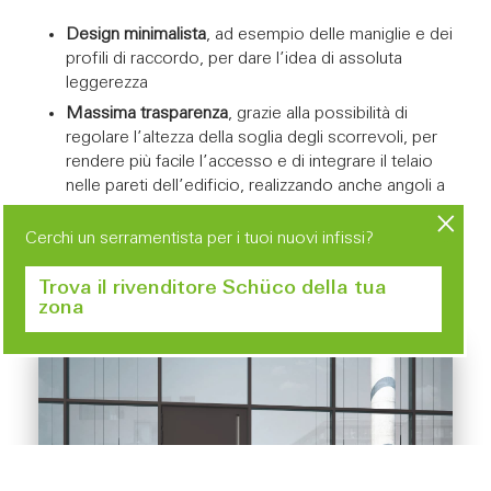
Design minimalista
, ad esempio delle maniglie e dei
profili di raccordo, per dare l’idea di assoluta
leggerezza
Massima trasparenza
, grazie alla possibilità di
regolare l’altezza della soglia degli scorrevoli, per
rendere più facile l’accesso e di integrare il telaio
nelle pareti dell’edificio, realizzando anche angoli a
tutto vetro
Cerchi un serramentista per i tuoi nuovi infissi?
Flessibilità progettuale
, è possibile infatti
combinare diversi tipi di telaio fisso e profili d’anta
Trova il rivenditore Schüco della tua
dei sistemi scorrevoli, per soddisfare le esigenze
zona
della committenza.