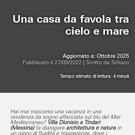
Una casa da favola tra
cielo e mare
Aggiornato a: Ottobre 2025
Pubblicato il 27/09/2022 |
Scritto da Schüco
Tempo stimato di lettura:
4
minuti
Hai mai trascorso una vacanza in una
residenza da sogno affacciata sul blu del Mar
Mediterraneo?
Villa Dionisio a Tindari
(Messina)
fa dialogare
architettura e natura
in
un gioco di fluidità e trasparenze, dove i