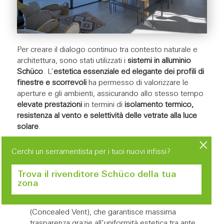
Per creare il dialogo continuo tra contesto naturale e
architettura, sono stati utilizzati i
sistemi in alluminio
Schüco
. L’
estetica essenziale ed elegante dei profili di
finestre e scorrevoli
ha permesso di valorizzare le
aperture e gli ambienti, assicurando allo stesso tempo
elevate prestazioni
in termini di
isolamento termico,
resistenza al vento e selettività delle vetrate alla luce
solare
.
Nella realizzazione di Villa Dionisio sono diverse le
Cerchi un serramentista per i tuoi nuovi infissi?
soluzioni Schüco impiegate
:
Trova il rivenditore Schüco della tua
Il lato rivolto verso il mare è stato realizzato con le
zona
ampie specchiature trasparenti della
facciata
+
continua in alluminio
Schüco FWS 60 CV
(Concealed Vent), che garantisce massima
trasparenza grazie all’uniformità estetica tra ante