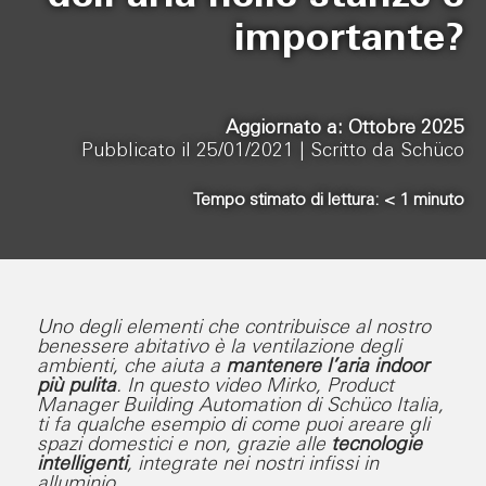
importante?
Aggiornato a: Ottobre 2025
Pubblicato il 25/01/2021 |
Scritto da Schüco
Tempo stimato di lettura:
< 1
minuto
Uno degli elementi che contribuisce al nostro
benessere abitativo è la ventilazione degli
ambienti, che aiuta a
mantenere l’aria indoor
più pulita
. In questo video Mirko, Product
Manager Building Automation di Schüco Italia,
ti fa qualche esempio di come puoi areare gli
spazi domestici e non, grazie alle
tecnologie
intelligenti
, integrate nei nostri infissi in
alluminio.