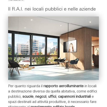
Il R.A.I. nei locali pubblici e nelle aziende
Per quanto riguarda il
rapporto aeroilluminante
in locali
a destinazione diversa da quella abitativa, come edifici
pubblici,
scuole
,
negozi
,
uffici
,
capannoni industriali
e
spazi destinati ad attività produttive, è necessario fare